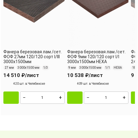
Фанера березовая лам./сет.
Фанера березовая лам./сет.
Фан
ФОФ 27мм 120/120 сорт I/III
ФОФ 9мм 120/120 сорт I/I
ФОФ
3000х1500мм
3000х1500мм HEXA
244
27 мм
3000х1500 мм
1/3
9 мм
3000х1500 мм
1/1
HEXA
18 
14 510 ₽
/лист
10 538 ₽
/лист
9 
420 шт. в Челябинске
409 шт. в Челябинске