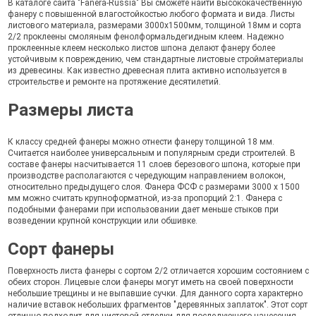
В каталоге сайта "Fanera-Russia" Вы сможете найти высококачественную
фанеру с повышенной влагостойкостью любого формата и вида. Листы
листового материала, размерами 3000х1500мм, толщиной 18мм и сорта
2/2 проклеены смоляным фенолформальдегидным клеем. Надежно
проклеенные клеем несколько листов шпона делают фанеру более
устойчивым к повреждению, чем стандартные листовые стройматериалы
из древесины. Как известно древесная плита активно используется в
строительстве и ремонте на протяжение десятилетий.
Размеры листа
К классу средней фанеры можно отнести фанеру толщиной 18 мм.
Считается наиболее универсальным и популярным среди строителей. В
составе фанеры насчитывается 11 слоев березового шпона, которые при
производстве располагаются с чередующим направлением волокон,
относительно предыдущего слоя. Фанера ФСФ с размерами 3000 х 1500
мм можно считать крупноформатной, из-за пропорций 2:1. Фанера с
подобными фанерами при использовании дает меньше стыков при
возведении крупной конструкции или обшивке.
Сорт фанеры
Поверхность листа фанеры с сортом 2/2 отличается хорошим состоянием с
обеих сторон. Лицевые слои фанеры могут иметь на своей поверхности
небольшие трещины и не выпавшие сучки. Для данного сорта характерно
наличие вставок небольших фрагментов "деревянных заплаток". Этот сорт