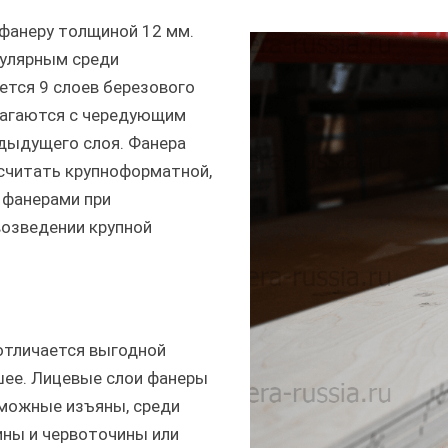
фанеру толщиной 12 мм.
пулярным среди
ется 9 слоев березового
лагаются с чередующим
едыдущего слоя. Фанера
считать крупноформатной,
 фанерами при
возведении крупной
отличается выгодной
чшее. Лицевые слои фанеры
зможные изъяны, среди
ины и червоточины или