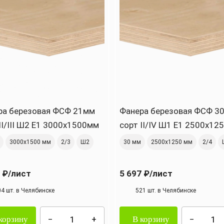
ра березовая ФСФ 21мм
Фанера березовая ФСФ 3
II/III Ш2 Е1 3000х1500мм
сорт II/IV Ш1 Е1 2500х12
3000х1500 мм
2/3
Ш2
30 мм
2500х1250 мм
2/4
 ₽
/лист
5 697 ₽
/лист
04 шт. в Челябинске
521 шт. в Челябинске
корзину
В корзину