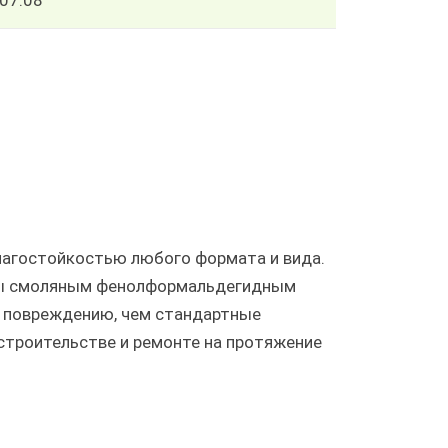
07.08
влагостойкостью любого формата и вида.
ены смоляным фенолформальдегидным
к повреждению, чем стандартные
строительстве и ремонте на протяжение