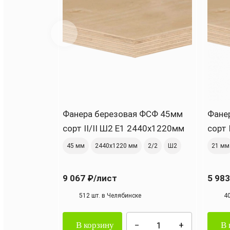
Фанера березовая ФСФ 45мм
Фане
сорт II/II Ш2 Е1 2440x1220мм
сорт 
45 мм
2440х1220 мм
2/2
Ш2
21 мм
9 067 ₽
/лист
5 983
512 шт. в Челябинске
4
В корзину
В 