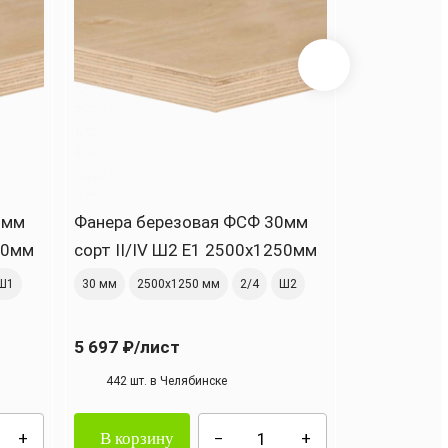
0мм
Фанера березовая ФСФ 30мм
Фанера бе
50мм
сорт II/IV Ш2 Е1 2500х1250мм
сорт II/IV
Ш1
30 мм
2500х1250 мм
2/4
Ш2
30 мм
2440
5 697 ₽
/лист
5 391 ₽
/ли
442 шт. в Челябинске
413 шт. в
В корзину
В корзи