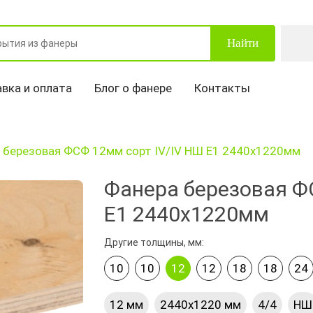
Найти
вка и оплата
Блог о фанере
Контакты
 березовая ФСФ 12мм сорт IV/IV НШ Е1 2440х1220мм
Фанера березовая Ф
Е1 2440х1220мм
Другие толщины, мм:
10
10
12
12
18
18
24
12 мм
2440х1220 мм
4/4
НШ