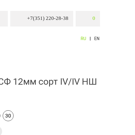
+7(351) 220-28-38
0
RU
EN
СФ 12мм сорт IV/IV НШ
30