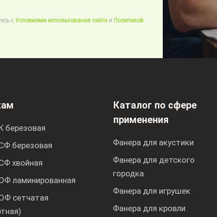
есь с
Условиями использования сайта
и
Политикой
кам
Каталог по сфере
применения
К березовая
Фанера для акустики
СФ березовая
Фанера для детского
СФ хвойная
городка
ОФ ламинированная
Фанера для игрушек
ОФ сетчатая
Фанера для кровли
ртная)