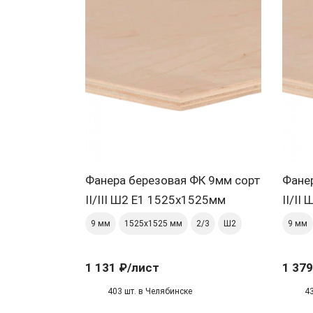
Фанера березовая ФК 9мм сорт
Фане
II/III Ш2 Е1 1525х1525мм
II/II
9 мм
1525х1525 мм
2/3
Ш2
9 мм
1 131 ₽
/лист
1 379
403 шт. в Челябинске
4