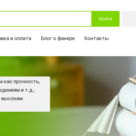
Найти
вка и оплата
Блог о фанере
Контакты
м как прочность,
дениям и т.д.,
и высоким