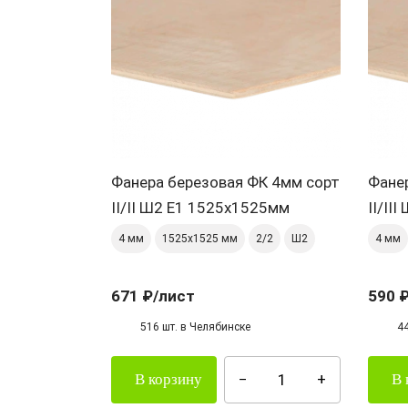
Фанера березовая ФК 4мм сорт
Фане
II/II Ш2 Е1 1525х1525мм
II/II
4 мм
1525х1525 мм
2/2
Ш2
4 мм
671 ₽
/лист
590 
516 шт. в Челябинске
4
В корзину
В 