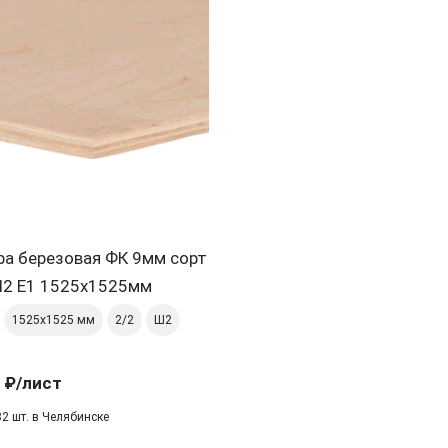
ра березовая ФК 9мм сорт
 Ш2 Е1 1525х1525мм
1525х1525 мм
2/2
Ш2
 ₽
/лист
32 шт. в Челябинске