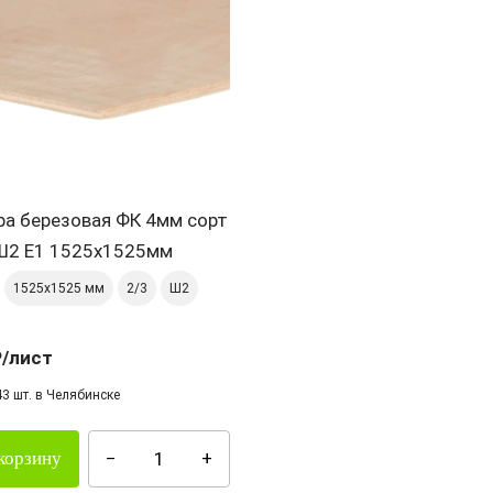
ра березовая ФК 4мм сорт
I Ш2 Е1 1525х1525мм
1525х1525 мм
2/3
Ш2
₽
/лист
43 шт. в Челябинске
корзину