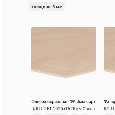
толщина: 3 мм
Фанера березовая ФК 3мм сорт
Фане
II/II Ш2 Е1 1525х1525мм Свеза
II/II