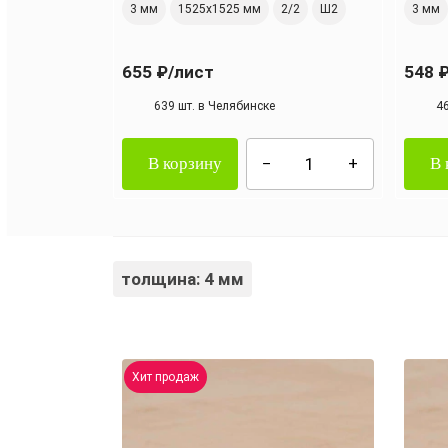
3 мм
1525х1525 мм
2/2
Ш2
3 мм
655 ₽
/лист
548 
639 шт. в Челябинске
4
В корзину
В 
толщина: 4 мм
Хит продаж