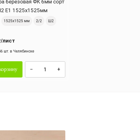
ра березовая ФК 6мм сорт
 Ш2 Е1 1525х1525мм
1525х1525 мм
2/2
Ш2
₽
/лист
46 шт. в Челябинске
корзину