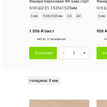
Фанера березовая ФК 6мм сорт
Фане
II/III Ш2 Е1 1525х1525мм
II/II
6 мм
1525х1525 мм
2/3
Ш2
6 мм
1 056 ₽
/лист
950 
443 шт. в Челябинске
5
В корзину
В 
толщина: 9 мм