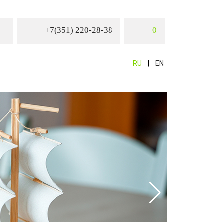
+7(351) 220-28-38
0
RU
EN
Фанера
Высококач
естествен