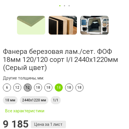
Фанера березовая лам./сет. ФОФ
18мм 120/120 сорт I/I 2440х1220мм
(Серый цвет)
Другие толщины, мм:
6
12
12
18
18
18
18
18
18 мм
2440х1220 мм
1/1
Все характеристики
9 185
Цена за 1 лист