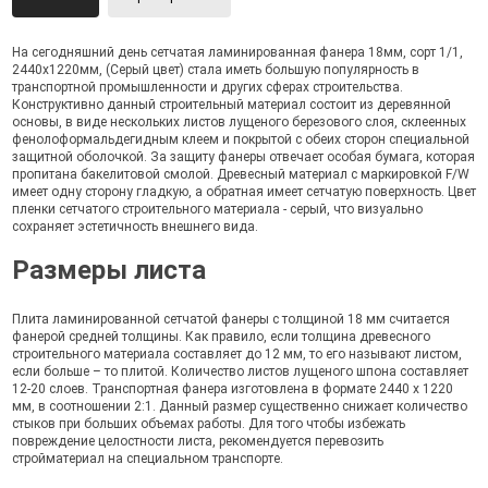
На сегодняшний день сетчатая ламинированная фанера 18мм, сорт 1/1,
2440х1220мм, (Серый цвет) стала иметь большую популярность в
транспортной промышленности и других сферах строительства.
Конструктивно данный строительный материал состоит из деревянной
основы, в виде нескольких листов лущеного березового слоя, склеенных
фенолоформальдегидным клеем и покрытой с обеих сторон специальной
защитной оболочкой. За защиту фанеры отвечает особая бумага, которая
пропитана бакелитовой смолой. Древесный материал c маркировкой F/W
имеет одну сторону гладкую, а обратная имеет сетчатую поверхность. Цвет
пленки сетчатого строительного материала - серый, что визуально
сохраняет эстетичность внешнего вида.
Размеры листа
Плита ламинированной сетчатой фанеры с толщиной 18 мм считается
фанерой средней толщины. Как правило, если толщина древесного
строительного материала составляет до 12 мм, то его называют листом,
если больше – то плитой. Количество листов лущеного шпона составляет
12-20 слоев. Транспортная фанера изготовлена в формате 2440 х 1220
мм, в соотношении 2:1. Данный размер существенно снижает количество
стыков при больших объемах работы. Для того чтобы избежать
повреждение целостности листа, рекомендуется перевозить
стройматериал на специальном транспорте.