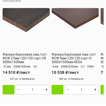
Смотреть еще
Фанера березовая лам./сет.
Фанера березовая лам./сет.
Фан
ФОФ 27мм 120/120 сорт I/III
ФОФ 9мм 120/120 сорт I/I
ФОФ
3000х1500мм
3000х1500мм HEXA
30
27 мм
3000х1500 мм
1/3
9 мм
3000х1500 мм
1/1
HEXA
18 
14 510 ₽
/лист
10 538 ₽
/лист
7 
547 шт. в Челябинске
484 шт. в Челябинске