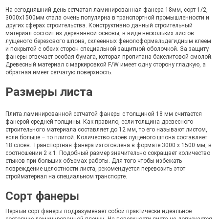
На сегодняшний день сетчатая ламинированная фанера 18мм, сорт 1/2,
3000х1500мм стала очень популярна в транспортной промышленности и
других сферах строительства. Конструктивно данный строительный
материал состоит из деревянной основы, в виде нескольких листов
лущеного березового шпона, склеенных фенолоформальдегидным клеем
и покрытой с обеих сторон специальной защитной оболочкой. За защиту
фанеры отвечает особая бумага, которая пропитана бакелитовой смолой.
Древесный материал c маркировкой F/W имеет одну сторону гладкую, а
обратная имеет сетчатую поверхность.
Размеры листа
Плита ламинированной сетчатой фанеры с толщиной 18 мм считается
фанерой средней толщины. Как правило, если толщина древесного
строительного материала составляет до 12 мм, то его называют листом,
если больше – то плитой. Количество слоев лущеного шпона составляет
18 слоев. Транспортная фанера изготовлена в формате 3000 х 1500 мм, в
соотношении 2 к 1. Подобный размер значительно сокращает количество
стыков при больших объемах работы. Для того чтобы избежать
повреждение целостности листа, рекомендуется перевозить этот
стройматериал на специальном транспорте.
Сорт фанеры
Первый сорт фанеры подразумевает собой практически идеальное