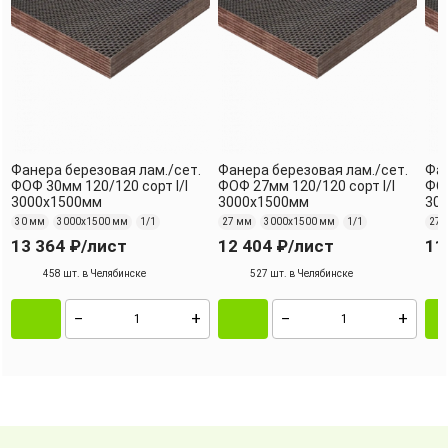
Фанера березовая лам./сет.
Фанера березовая лам./сет.
Фан
ФОФ 30мм 120/120 сорт I/I
ФОФ 27мм 120/120 сорт I/I
ФОФ
3000х1500мм
3000х1500мм
30
30 мм
3000х1500 мм
1/1
27 мм
3000х1500 мм
1/1
27 
13 364 ₽
/лист
12 404 ₽
/лист
11
458 шт. в Челябинске
527 шт. в Челябинске