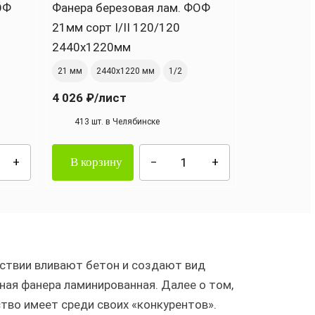
ОФ
Фанера березовая лам. ФОФ
21мм сорт I/II 120/120
2440х1220мм
21 мм
2440х1220 мм
1/2
4 026 ₽
/лист
413 шт. в Челябинске
В корзину
дствии вливают бетон и создают вид
ная фанера ламинированная. Далее о том,
ство имеет среди своих «конкурентов».