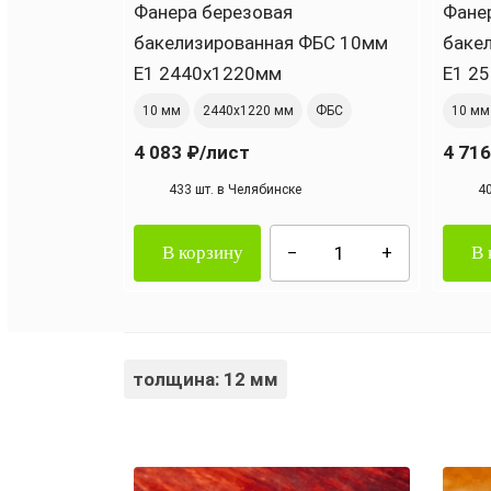
Фанера березовая
Фане
бакелизированная ФБС 10мм
баке
Е1 2440х1220мм
Е1 2
10 мм
2440х1220 мм
ФБС
10 мм
4 083 ₽
/лист
4 716
433 шт. в Челябинске
4
В корзину
В 
толщина: 12 мм