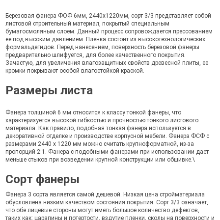
Березовая фанера ФОФ 6мм, 2440х1220мм, сорт 3/3 представляет собой
листовой строительный материал, покрытый специальным
бумагосмоляным слоем. Данный процесс сопровождается прессованием
ее под высоким давлением. Пленка состоит из высокотехнологических
формальдегидов. Перед нанесением, поверхность березовой фанеры
предварительно шлифуется, для более качественного покрытия.
Зачастую, для увеличения влагозащитных свойств древесной плиты, ее
кромки покрывают особой влагостойкой краской.
Размеры листа
Фанера толщиной 6 мм относится к классу тонкой фанеры, что
характеризуется высокой гибкостью и прочностью тонкого листового
материала. Как правило, подобная тонкая фанера используется в
декоративной отделке и производстве корпусной мебели. Фанера ФСФ с
размерами 2440 х 1220 мм можно считать крупноформатной, из-за
пропорций 2:1. Фанера с подобными фанерами при использовании дает
меньше стыков при возведении крупной конструкции или обшивке.\
Сорт фанеры
Фанера 3 сорта является самой дешевой. Низкая цена стройматериала
обусловлена низким качеством состояния покрытия. Сорт 3/3 означает,
что обе лицевые стороны могут иметь большое количество дефектов,
таких как: царапины и потертости, вздутие пленки, сколы на поверхности и