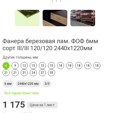
Фанера березовая лам. ФОФ 6мм
сорт III/III 120/120 2440х1220мм
Другие толщины, мм:
6
9
12
15
15
15
18
18
18
18
18
21
21
21
24
27
35
6 мм
2440х1220 мм
3/3
Все характеристики
1 175
Цена за 1 лист