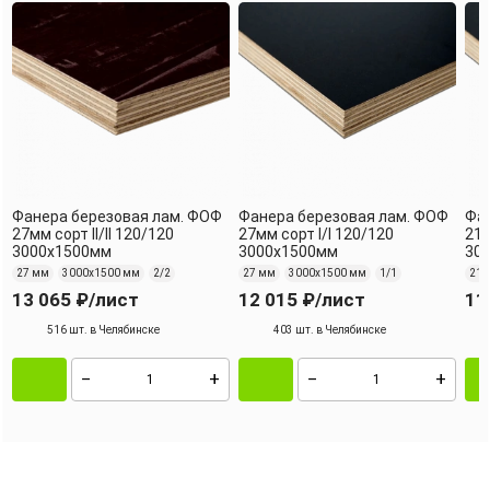
Фанера березовая лам. ФОФ
Фанера березовая лам. ФОФ
Фан
27мм сорт II/II 120/120
27мм сорт I/I 120/120
21м
3000х1500мм
3000х1500мм
30
27 мм
3000х1500 мм
2/2
27 мм
3000х1500 мм
1/1
21 
13 065 ₽
/лист
12 015 ₽
/лист
11
516 шт. в Челябинске
403 шт. в Челябинске