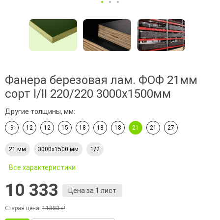
Фанера березовая лам. ФОФ 21мм
сорт I/II 220/220 3000х1500мм
Другие толщины, мм:
9
12
12
15
18
18
18
21
21
27
21 мм
3000х1500 мм
1/2
Все характеристики
10 333
Цена за 1 лист
Старая цена:
11883 ₽