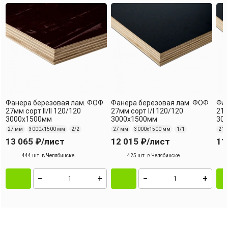
Фанера березовая лам. ФОФ
Фанера березовая лам. ФОФ
Фан
27мм сорт II/II 120/120
27мм сорт I/I 120/120
21м
3000х1500мм
3000х1500мм
30
27 мм
3000х1500 мм
2/2
27 мм
3000х1500 мм
1/1
21 
13 065 ₽
/лист
12 015 ₽
/лист
11
444 шт. в Челябинске
425 шт. в Челябинске