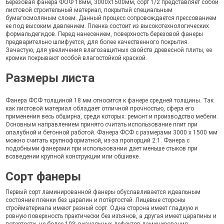
Березовая фанера ФОФ 18мм, 3000х1500мм, сорт 1/2 представляет собой
листовой строительный материал, покрытый специальным
бумагосмоляным слоем. Данный процесс сопровождается прессованием
ее под высоким давлением. Пленка состоит из высокотехнологических
формальдегидов. Перед нанесением, поверхность березовой фанеры
предварительно шлифуется, для более качественного покрытия.
Зачастую, для увеличения влагозащитных свойств древесной плиты, ее
кромки покрывают особой влагостойкой краской.
Размеры листа
Фанера ФСФ толщиной 18 мм относится к фанере средней толщины. Так
как листовой материал обладает отличной прочностью, сфера его
применения весь обширна, среди которых: ремонт и производство мебели.
Основным направлением принято считать использование плит при
опалубной и бетонной работой. Фанера ФСФ с размерами 3000 х 1500 мм
можно считать крупноформатной, из-за пропорций 2:1. Фанера с
подобными фанерами при использовании дает меньше стыков при
возведении крупной конструкции или обшивке.
Сорт фанеры
Первый сорт ламинированной фанеры обуславливается идеальным
состояние пленки без царапин и потёртостей. Лицевые стороны
стройматериала имеют разный сорт. Одна сторона имеет гладкую и
ровную поверхность практически без изъянов, а другая имеет царапины и