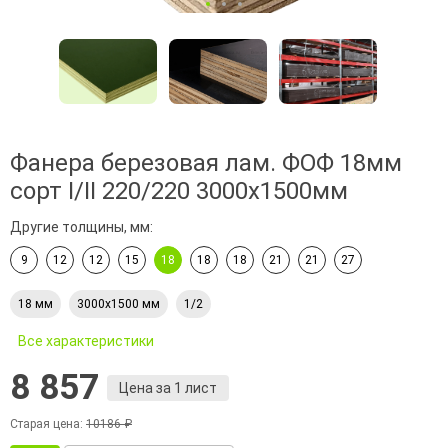
Фанера березовая лам. ФОФ 18мм
сорт I/II 220/220 3000х1500мм
Другие толщины, мм:
9
12
12
15
18
18
18
21
21
27
18 мм
3000х1500 мм
1/2
Все характеристики
8 857
Цена за 1 лист
Старая цена:
10186 ₽