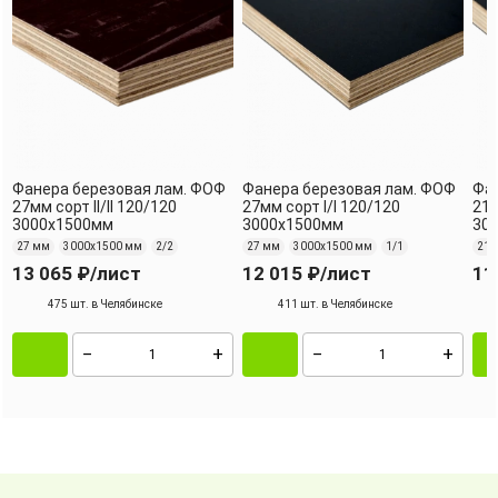
Фанера березовая лам. ФОФ
Фанера березовая лам. ФОФ
Фан
27мм сорт II/II 120/120
27мм сорт I/I 120/120
21м
3000х1500мм
3000х1500мм
30
27 мм
3000х1500 мм
2/2
27 мм
3000х1500 мм
1/1
21 
13 065 ₽
/лист
12 015 ₽
/лист
11
475 шт. в Челябинске
411 шт. в Челябинске