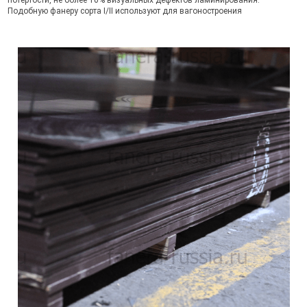
потертости, не более 10% визуальных дефектов ламинирования.
Подобную фанеру сорта I/II используют для вагоностроения