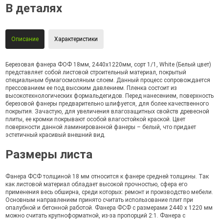
В деталях
Описание
Характеристики
Березовая фанера ФОФ 18мм, 2440х1220мм, сорт 1/1, White (Белый цвет)
представляет собой листовой строительный материал, покрытый
специальным бумагосмоляным слоем. Данный процесс сопровождается
прессованием ее под высоким давлением. Пленка состоит из
высокотехнологических формальдегидов. Перед нанесением, поверхность
березовой фанеры предварительно шлифуется, для более качественного
покрытия. Зачастую, для увеличения влагозащитных свойств древесной
плиты, ее кромки покрывают особой влагостойкой краской. Цвет
поверхности данной ламинированной фанеры – белый, что придает
эстетичный красивый внешний вид.
Размеры листа
Фанера ФСФ толщиной 18 мм относится к фанере средней толщины. Так
как листовой материал обладает высокой прочностью, сфера его
применения весь обширна, среди которых: ремонт и производство мебели.
Основным направлением принято считать использование плит при
опалубной и бетонной работой. Фанера ФСФ с размерами 2440 х 1220 мм
можно считать крупноформатной, из-за пропорций 2:1. Фанера с