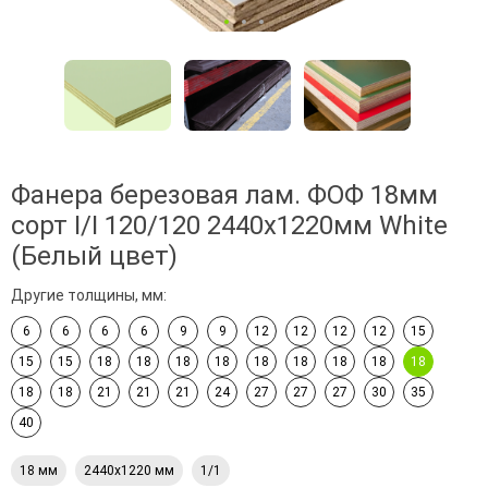
Фанера березовая лам. ФОФ 18мм
сорт I/I 120/120 2440х1220мм White
(Белый цвет)
Другие толщины, мм:
6
6
6
6
9
9
12
12
12
12
15
15
15
18
18
18
18
18
18
18
18
18
18
18
21
21
21
24
27
27
27
30
35
40
18 мм
2440х1220 мм
1/1