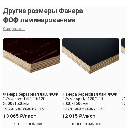
Другие размеры Фанера
ФОФ ламинированная
Смотреть еще
Фанера березовая лам. ФОФ
Фанера березовая лам. ФОФ
Фан
27мм сорт II/II 120/120
27мм сорт I/I 120/120
21м
3000х1500мм
3000х1500мм
30
27 мм
3000х1500 мм
2/2
27 мм
3000х1500 мм
1/1
21 
13 065 ₽
/лист
12 015 ₽
/лист
11
431 шт. в Челябинске
439 шт. в Челябинске