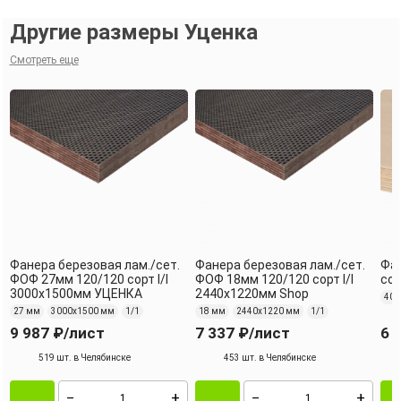
Другие размеры Уценка
Смотреть еще
Фанера березовая лам./сет.
Фанера березовая лам./сет.
Фа
ФОФ 27мм 120/120 сорт I/I
ФОФ 18мм 120/120 сорт I/I
сор
3000х1500мм УЦЕНКА
2440х1220мм Shop
40 
27 мм
3000х1500 мм
1/1
18 мм
2440х1220 мм
1/1
9 987 ₽
/лист
7 337 ₽
/лист
6 
519 шт. в Челябинске
453 шт. в Челябинске