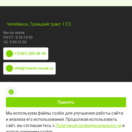
Челябинск, Троицкий тракт 17/2
Мы на связи
ПН-ПТ: 8:30-18:00
СБ: 9:00-15:00
+7(351) 220-28-38
chel@fanera-russia.ru
По маркам
Каталог по сфере применения
Принять
Мы используем файлы cookie для улучшения работы сайта
Информация
и анализа его использования. Продолжая использовать
сайт, вы соглашаетесь с
Политикой конфиденциальности
и
использованием cookie.