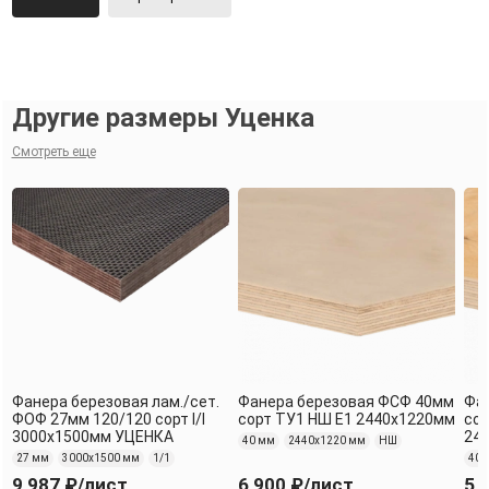
Другие размеры Уценка
Смотреть еще
Фанера березовая лам./сет.
Фанера березовая ФСФ 40мм
Фа
ФОФ 27мм 120/120 сорт I/I
сорт ТУ1 НШ Е1 2440x1220мм
сор
3000х1500мм УЦЕНКА
24
40 мм
2440х1220 мм
НШ
27 мм
3000х1500 мм
1/1
40 
9 987 ₽
/лист
6 900 ₽
/лист
5 