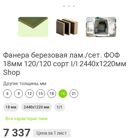
Фанера березовая лам./сет. ФОФ
18мм 120/120 сорт I/I 2440х1220мм
Shop
Другие толщины, мм:
6
9
12
15
18
18
21
18 мм
2440х1220 мм
1/1
Все характеристики
7 337
Цена за 1 лист