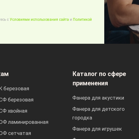
есь с
Условиями использования сайта
и
Политикой
кам
Каталог по сфере
применения
К березовая
Фанера для акустики
СФ березовая
Фанера для детского
СФ хвойная
городка
ОФ ламинированная
Фанера для игрушек
ОФ сетчатая