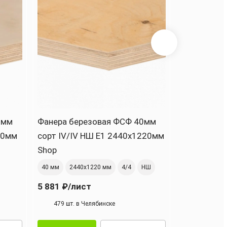
0мм
Фанера березовая ФСФ 40мм
Фанера бе
20мм
сорт IV/IV НШ Е1 2440x1220мм
сорт TS Н
Shop
Свеза
40 мм
2440х1220 мм
4/4
НШ
40 мм
2500
5 881 ₽
/лист
5 722 ₽
/ли
479 шт. в Челябинске
547 шт. в