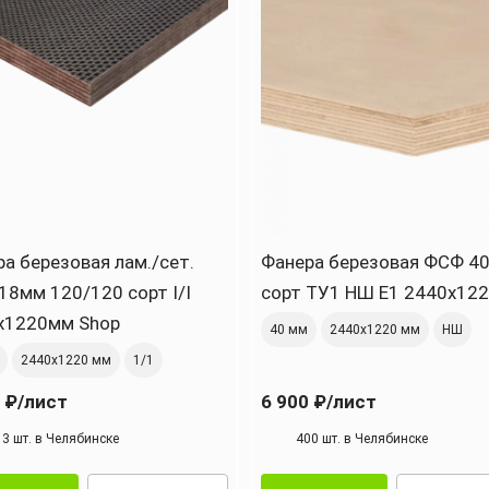
а березовая лам./сет.
Фанера березовая ФСФ 4
18мм 120/120 сорт I/I
сорт ТУ1 НШ Е1 2440x12
х1220мм Shop
40 мм
2440х1220 мм
НШ
2440х1220 мм
1/1
 ₽
/лист
6 900 ₽
/лист
13 шт. в Челябинске
400 шт. в Челябинске