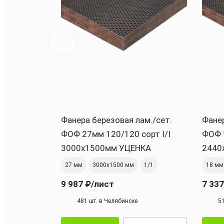
Фанера березовая лам./сет.
Фанер
ФОФ 27мм 120/120 сорт I/I
ФОФ 
3000х1500мм УЦЕНКА
2440
27 мм
3000х1500 мм
1/1
18 мм
9 987 ₽
/лист
7 337
481 шт. в Челябинске
5