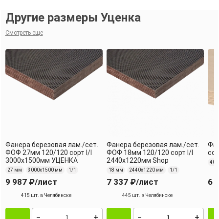
Другие размеры Уценка
Смотреть еще
Фанера березовая лам./сет.
Фанера березовая лам./сет.
Фа
ФОФ 27мм 120/120 сорт I/I
ФОФ 18мм 120/120 сорт I/I
сор
3000х1500мм УЦЕНКА
2440х1220мм Shop
40 
27 мм
3000х1500 мм
1/1
18 мм
2440х1220 мм
1/1
9 987 ₽
/лист
7 337 ₽
/лист
6 
415 шт. в Челябинске
445 шт. в Челябинске