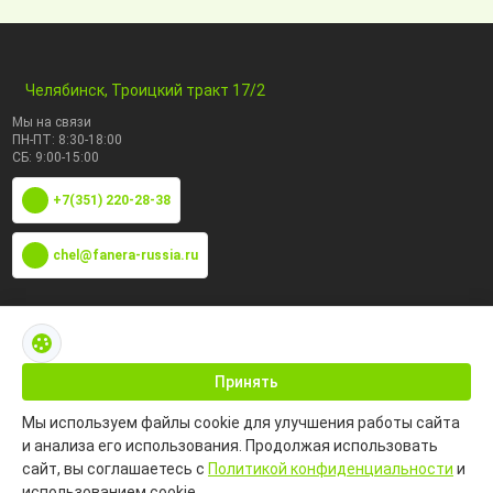
Челябинск, Троицкий тракт 17/2
Мы на связи
ПН-ПТ: 8:30-18:00
СБ: 9:00-15:00
+7(351) 220-28-38
chel@fanera-russia.ru
По маркам
Каталог по сфере применения
Принять
Мы используем файлы cookie для улучшения работы сайта
Информация
и анализа его использования. Продолжая использовать
сайт, вы соглашаетесь с
Политикой конфиденциальности
и
использованием cookie.