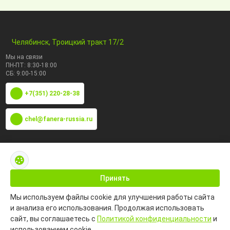
Челябинск, Троицкий тракт 17/2
Мы на связи
ПН-ПТ: 8:30-18:00
СБ: 9:00-15:00
+7(351) 220-28-38
chel@fanera-russia.ru
По маркам
Каталог по сфере применения
Принять
Мы используем файлы cookie для улучшения работы сайта
Информация
и анализа его использования. Продолжая использовать
сайт, вы соглашаетесь с
Политикой конфиденциальности
и
использованием cookie.