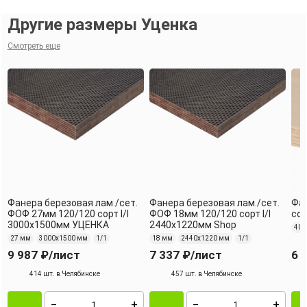
Другие размеры Уценка
Смотреть еще
Фанера березовая лам./сет.
Фанера березовая лам./сет.
Фа
ФОФ 27мм 120/120 сорт I/I
ФОФ 18мм 120/120 сорт I/I
сор
3000х1500мм УЦЕНКА
2440х1220мм Shop
40 
27 мм
3000х1500 мм
1/1
18 мм
2440х1220 мм
1/1
9 987 ₽
/лист
7 337 ₽
/лист
6 
414 шт. в Челябинске
457 шт. в Челябинске