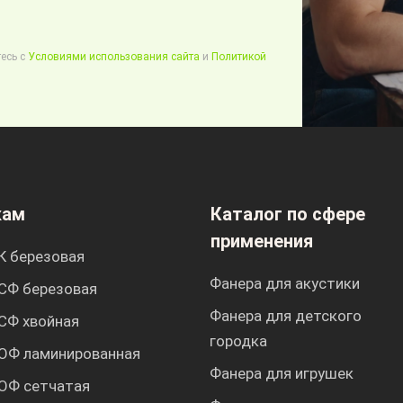
есь с
Условиями использования сайта
и
Политикой
кам
Каталог по сфере
применения
К березовая
Фанера для акустики
СФ березовая
Фанера для детского
СФ хвойная
городка
ОФ ламинированная
Фанера для игрушек
ОФ сетчатая