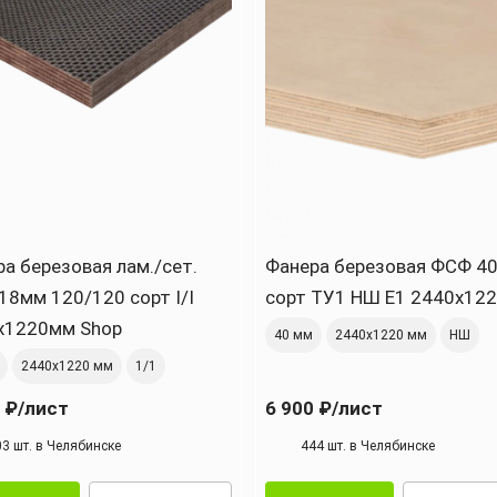
а березовая лам./сет.
Фанера березовая ФСФ 4
18мм 120/120 сорт I/I
сорт ТУ1 НШ Е1 2440x12
х1220мм Shop
40 мм
2440х1220 мм
НШ
2440х1220 мм
1/1
 ₽
/лист
6 900 ₽
/лист
03 шт. в Челябинске
444 шт. в Челябинске