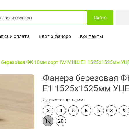
Найти
вка и оплата
Блог о фанере
Контакты
 березовая ФК 10мм сорт IV/IV НШ Е1 1525х1525мм УЦ
Фанера березовая ФК
Е1 1525х1525мм УЦ
Другие толщины, мм:
3
4
5
6
6
8
9
18
20