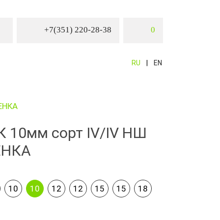
+7(351) 220-28-38
0
RU
EN
ЕНКА
 10мм сорт IV/IV НШ
ЕНКА
10
10
12
12
15
15
18