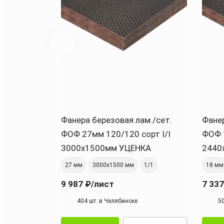
Фанера березовая лам./сет.
Фанер
ФОФ 27мм 120/120 сорт I/I
ФОФ 
3000х1500мм УЦЕНКА
2440
27 мм
3000х1500 мм
1/1
18 мм
9 987 ₽
/лист
7 337
404 шт. в Челябинске
5