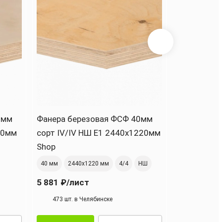
0мм
Фанера березовая ФСФ 40мм
Фанера бе
20мм
сорт IV/IV НШ Е1 2440x1220мм
сорт TS Н
Shop
Свеза
40 мм
2440х1220 мм
4/4
НШ
40 мм
2500
5 881 ₽
/лист
5 722 ₽
/ли
473 шт. в Челябинске
527 шт. в