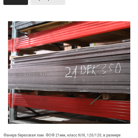
Фанера березовая лам. ФОФ 21мм, класс III/III, 120/120, в размере