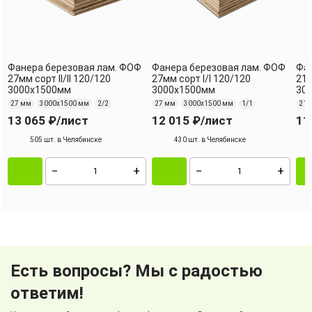
Фанера березовая лам. ФОФ
Фанера березовая лам. ФОФ
Фан
27мм сорт II/II 120/120
27мм сорт I/I 120/120
21м
3000х1500мм
3000х1500мм
30
27 мм
3000х1500 мм
2/2
27 мм
3000х1500 мм
1/1
21 
13 065 ₽
/лист
12 015 ₽
/лист
11
505 шт. в Челябинске
430 шт. в Челябинске
Есть вопросы? Мы с радостью
ответим!