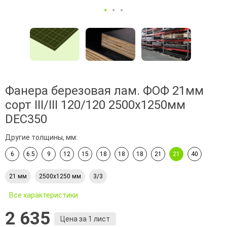
Фанера березовая лам. ФОФ 21мм
сорт III/III 120/120 2500х1250мм
DEC350
Другие толщины, мм:
6
6.5
9
12
15
18
18
18
21
21
40
21 мм
2500х1250 мм
3/3
Все характеристики
2 635
Цена за 1 лист