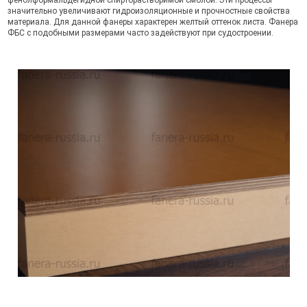
фенолформальдегидной спирторастворимой смолой. Эти процессы
значительно увеличивают гидроизоляционные и прочностные свойства
материала. Для данной фанеры характерен желтый оттенок листа. Фанера
ФБС с подобными размерами часто задействуют при судостроении.