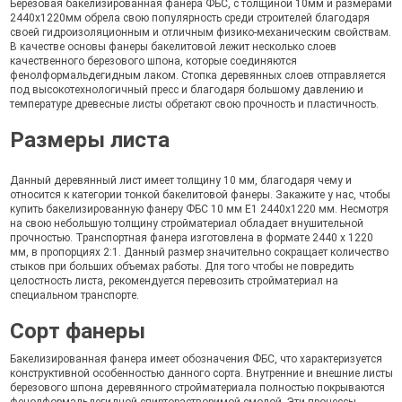
Березовая бакелизированная фанера ФБС, с толщиной 10мм и размерами
2440х1220мм обрела свою популярность среди строителей благодаря
своей гидроизоляционным и отличным физико-механическим свойствам.
В качестве основы фанеры бакелитовой лежит несколько слоев
качественного березового шпона, которые соединяются
фенолформальдегидным лаком. Стопка деревянных слоев отправляется
под высокотехнологичный пресс и благодаря большому давлению и
температуре древесные листы обретают свою прочность и пластичность.
Размеры листа
Данный деревянный лист имеет толщину 10 мм, благодаря чему и
относится к категории тонкой бакелитовой фанеры. Закажите у нас, чтобы
купить бакелизированную фанеру ФБС 10 мм Е1 2440х1220 мм. Несмотря
на свою небольшую толщину стройматериал обладает внушительной
прочностью. Транспортная фанера изготовлена в формате 2440 х 1220
мм, в пропорциях 2:1. Данный размер значительно сокращает количество
стыков при больших объемах работы. Для того чтобы не повредить
целостность листа, рекомендуется перевозить стройматериал на
специальном транспорте.
Сорт фанеры
Бакелизированная фанера имеет обозначения ФБС, что характеризуется
конструктивной особенностью данного сорта. Внутренние и внешние листы
березового шпона деревянного стройматериала полностью покрываются