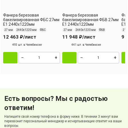
Фанера березовая
Фанера березовая
Фа
бакелизированная ФБС 27мм
бакелизированная ФБВ 27мм
ба
Е1 2440х1220мм
Е1 2440х1220мм
Е1
27 мм
2440х1220 мм
ФБС
27 мм
2440х1220 мм
ФБВ
21 
12 463 ₽
/лист
11 948 ₽
/лист
9 
493 шт. в Челябинске
441 шт. в Челябинске
Есть вопросы? Мы с радостью
ответим!
Напишите свой номер телефона в форму ниже. В течении 3 минут вам
перезвонит персональный менеджер и исчерпывающие ответит на ваши
вопросы.