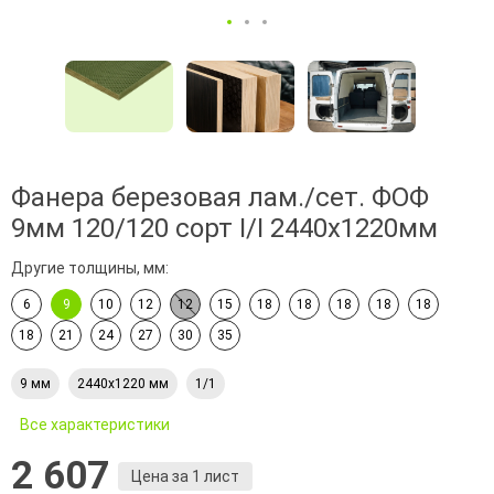
Фанера березовая лам./сет. ФОФ
9мм 120/120 сорт I/I 2440х1220мм
Другие толщины, мм:
6
9
10
12
12
15
18
18
18
18
18
18
21
24
27
30
35
9 мм
2440х1220 мм
1/1
Все характеристики
2 607
Цена за 1 лист