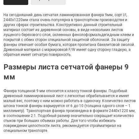
На сегодняшний день сетчатая ламинированная фанера 9мм, сорт I/I,
2440х1220мм стала очень популярна в транспортном производстве и
других сферах строительства. Конструктивно данный строительный
материал состоит из деревянной основы, в виде нескольких листов
лущеного березового слоя, склеенных фенолоформальдегидным клеем и
покрытой с обеих сторон специальной защитной оболочкой. За защиту
фанеры отвечает особая бумага, которая пропитана бакелитовой смолой.
Древесный материал c маркировкой F/W имеет одну сторону гладкую, а
обратная имеет сетчатую поверхность.
Размеры листа сетчатой фанеры 9
мм
Фанера толщиной 9 мм относится к классу тонкой фанеры. Подобный
древесный ламинированный лист с легкостью обрабатывается и имеет
малый вес, поэтому с ним можно работать в одиночку. Количество листов
шпона тонкой фанеры варьируется от 6 до 10 (толщина одного слоя – 1
миллиметр). Транспортная фанера произведена в формате 2440х1220 мм,
в соотношении 2:1. Подобный размер значительно сокращает количество
стыков при больших объемах работы. Для того чтобы избежать
повреждение целостности листа, рекомендуется стройматериал на
специальном транспорте.