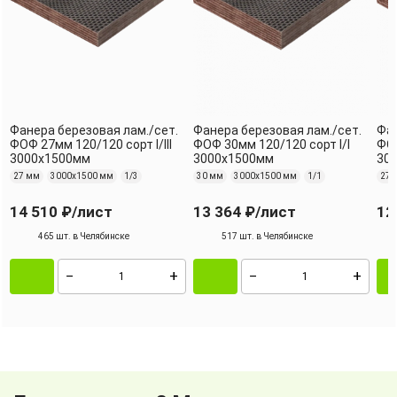
Фанера березовая лам./сет.
Фанера березовая лам./сет.
Фан
ФОФ 27мм 120/120 сорт I/III
ФОФ 30мм 120/120 сорт I/I
ФОФ
3000х1500мм
3000х1500мм
30
27 мм
3000х1500 мм
1/3
30 мм
3000х1500 мм
1/1
27 
14 510 ₽
/лист
13 364 ₽
/лист
12
465 шт. в Челябинске
517 шт. в Челябинске