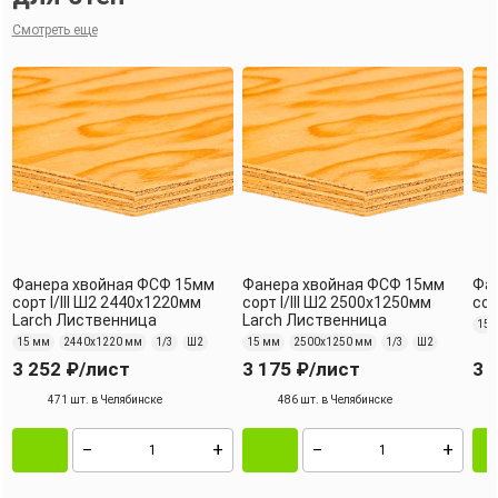
Смотреть еще
Фанера хвойная ФСФ 15мм
Фанера хвойная ФСФ 15мм
Фа
сорт I/III Ш2 2440х1220мм
сорт I/III Ш2 2500х1250мм
сор
Larch Лиственница
Larch Лиственница
15 
15 мм
2440х1220 мм
1/3
Ш2
15 мм
2500х1250 мм
1/3
Ш2
3 252 ₽
/лист
3 175 ₽
/лист
3 
471 шт. в Челябинске
486 шт. в Челябинске