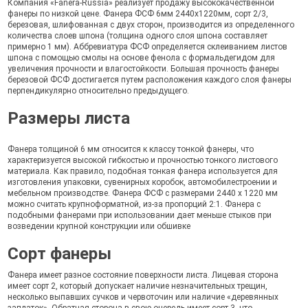
Компания «Fanera-Russia» реализует продажу высококачественной
фанеры по низкой цене. Фанера ФСФ 6мм 2440х1220мм, сорт 2/3,
березовая, шлифованная с двух сторон, производится из определенного
количества слоев шпона (толщина одного слоя шпона составляет
примерно 1 мм). Аббревиатура ФСФ определяется склеиванием листов
шпона с помощью смолы на основе фенола с формальдегидом для
увеличения прочности и влагостойкости. Большая прочность фанеры
березовой ФСФ достигается путем расположения каждого слоя фанеры
перпендикулярно относительно предыдущего.
Размеры листа
Фанера толщиной 6 мм относится к классу тонкой фанеры, что
характеризуется высокой гибкостью и прочностью тонкого листового
материала. Как правило, подобная тонкая фанера используется для
изготовления упаковки, сувенирных коробок, автомобилестроении и
мебельном производстве. Фанера ФСФ с размерами 2440 х 1220 мм
можно считать крупноформатной, из-за пропорций 2:1. Фанера с
подобными фанерами при использовании дает меньше стыков при
возведении крупной конструкции или обшивке
Сорт фанеры
Фанера имеет разное состояние поверхности листа. Лицевая сторона
имеет сорт 2, который допускает наличие незначительных трещин,
несколько выпавших сучков и червоточин или наличие «деревянных