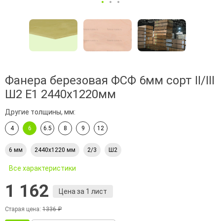
Фанера березовая ФСФ 6мм сорт II/III
Ш2 Е1 2440х1220мм
Другие толщины, мм:
4
6
6.5
8
9
12
6 мм
2440х1220 мм
2/3
Ш2
Все характеристики
1 162
Цена за 1 лист
Старая цена:
1336 ₽