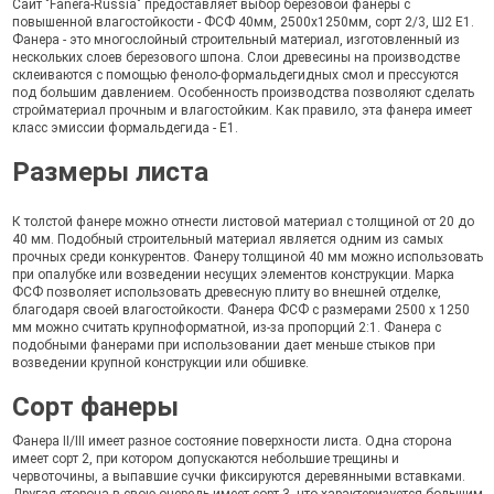
Сайт "Fanera-Russia" предоставляет выбор березовой фанеры с
повышенной влагостойкости - ФСФ 40мм, 2500x1250мм, сорт 2/3, Ш2 Е1.
Фанера - это многослойный строительный материал, изготовленный из
нескольких слоев березового шпона. Слои древесины на производстве
склеиваются с помощью феноло-формальдегидных смол и прессуются
под большим давлением. Особенность производства позволяют сделать
стройматериал прочным и влагостойким. Как правило, эта фанера имеет
класс эмиссии формальдегида - Е1.
Размеры листа
К толстой фанере можно отнести листовой материал с толщиной от 20 до
40 мм. Подобный строительный материал является одним из самых
прочных среди конкурентов. Фанеру толщиной 40 мм можно использовать
при опалубке или возведении несущих элементов конструкции. Марка
ФСФ позволяет использовать древесную плиту во внешней отделке,
благодаря своей влагостойкости. Фанера ФСФ с размерами 2500 x 1250
мм можно считать крупноформатной, из-за пропорций 2:1. Фанера с
подобными фанерами при использовании дает меньше стыков при
возведении крупной конструкции или обшивке.
Сорт фанеры
Фанера II/III имеет разное состояние поверхности листа. Одна сторона
имеет сорт 2, при котором допускаются небольшие трещины и
червоточины, а выпавшие сучки фиксируются деревянными вставками.