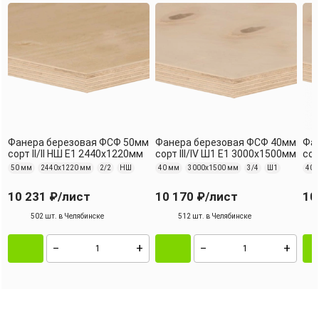
Фанера березовая ФСФ 50мм
Фанера березовая ФСФ 40мм
Фа
сорт II/II НШ Е1 2440x1220мм
сорт III/IV Ш1 Е1 3000x1500мм
сор
50 мм
2440х1220 мм
2/2
НШ
40 мм
3000х1500 мм
3/4
Ш1
40 
10 231 ₽
/лист
10 170 ₽
/лист
10
502 шт. в Челябинске
512 шт. в Челябинске