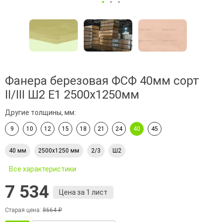
Фанера березовая ФСФ 40мм сорт
II/III Ш2 Е1 2500x1250мм
Другие толщины, мм:
9
10
12
15
18
21
24
40
45
40 мм
2500х1250 мм
2/3
Ш2
Все характеристики
7 534
Цена за 1 лист
Старая цена:
8664 ₽