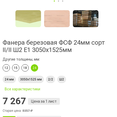
Фанера березовая ФСФ 24мм сорт
II/II Ш2 Е1 3050х1525мм
Другие толщины, мм:
12
15
18
24
24 мм
3050х1525 мм
2/2
Ш2
Все характеристики
7 267
Цена за 1 лист
Старая цена:
8357 ₽