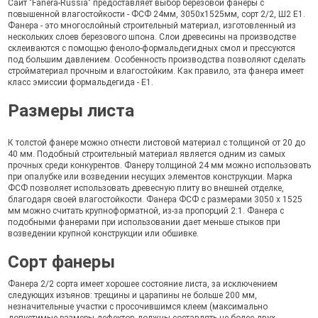
Сайт "Fanera-Russia" предоставляет выбор березовой фанеры с
повышенной влагостойкости - ФСФ 24мм, 3050х1525мм, сорт 2/2, Ш2 Е1.
Фанера - это многослойный строительный материал, изготовленный из
нескольких слоев березового шпона. Слои древесины на производстве
склеиваются с помощью феноло-формальдегидных смол и прессуются
под большим давлением. Особенность производства позволяют сделать
стройматериал прочным и влагостойким. Как правило, эта фанера имеет
класс эмиссии формальдегида - Е1.
Размеры листа
К толстой фанере можно отнести листовой материал с толщиной от 20 до
40 мм. Подобный строительный материал является одним из самых
прочных среди конкурентов. Фанеру толщиной 24 мм можно использовать
при опалубке или возведении несущих элементов конструкции. Марка
ФСФ позволяет использовать древесную плиту во внешней отделке,
благодаря своей влагостойкости. Фанера ФСФ с размерами 3050 х 1525
мм можно считать крупноформатной, из-за пропорций 2:1. Фанера с
подобными фанерами при использовании дает меньше стыков при
возведении крупной конструкции или обшивке.
Сорт фанеры
Фанера 2/2 сорта имеет хорошее состояние листа, за исключением
следующих изъянов: трещины и царапины не больше 200 мм,
незначительные участки с просочившимся клеем (максимально