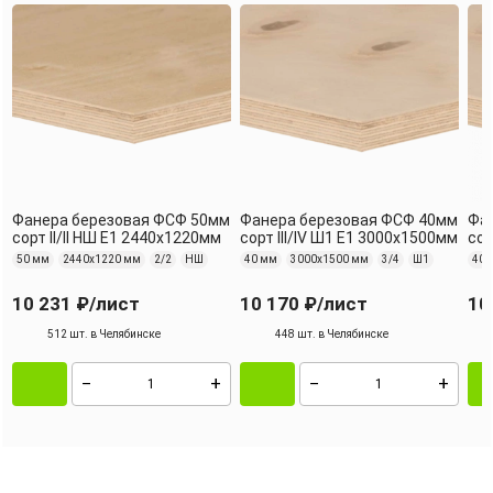
Фанера березовая ФСФ 50мм
Фанера березовая ФСФ 40мм
Фа
сорт II/II НШ Е1 2440x1220мм
сорт III/IV Ш1 Е1 3000x1500мм
сор
50 мм
2440х1220 мм
2/2
НШ
40 мм
3000х1500 мм
3/4
Ш1
40 
10 231 ₽
/лист
10 170 ₽
/лист
10
512 шт. в Челябинске
448 шт. в Челябинске