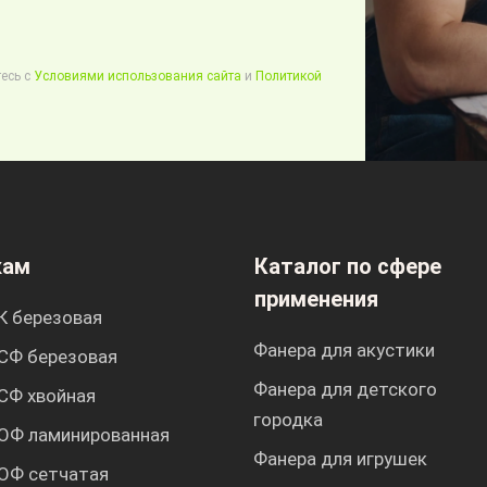
есь с
Условиями использования сайта
и
Политикой
кам
Каталог по сфере
применения
К березовая
Фанера для акустики
СФ березовая
Фанера для детского
СФ хвойная
городка
ОФ ламинированная
Фанера для игрушек
ОФ сетчатая