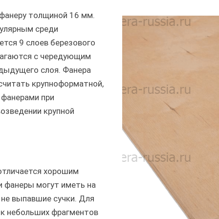
фанеру толщиной 16 мм.
пулярным среди
ется 9 слоев березового
лагаются с чередующим
едыдущего слоя. Фанера
считать крупноформатной,
 фанерами при
возведении крупной
 отличается хорошим
и фанеры могут иметь на
не выпавшие сучки. Для
ок небольших фрагментов