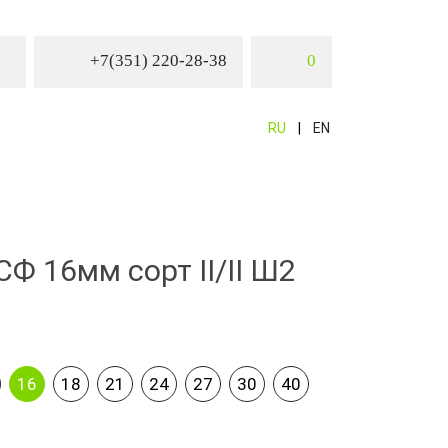
+7(351) 220-28-38
0
RU
EN
Ф 16мм сорт II/II Ш2
16
18
21
24
27
30
40