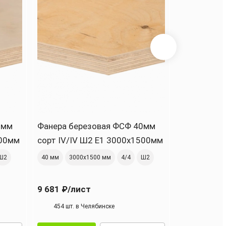
0мм
Фанера березовая ФСФ 40мм
Фанера бе
500мм
сорт IV/IV Ш2 Е1 3000x1500мм
сорт II/II
Ш2
40 мм
3000х1500 мм
4/4
Ш2
45 мм
2500
9 681 ₽
/лист
9 191 ₽
/ли
454 шт. в Челябинске
441 шт. в