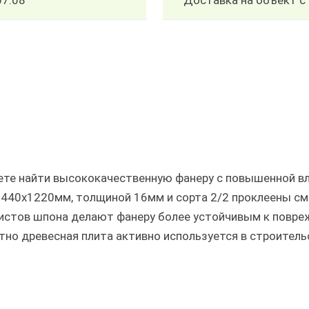
07.08
Доставка на объект с 
ожете найти высококачественную фанеру с повышенной 
2440х1220мм, толщиной 16мм и сорта 2/2 проклеены 
истов шпона делают фанеру более устойчивым к повре
тно древесная плита активно используется в строитель