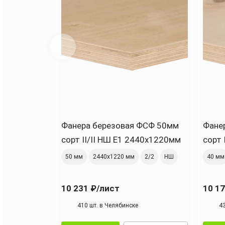
Фанера березовая ФСФ 50мм
Фане
сорт II/II НШ Е1 2440x1220мм
сорт 
50 мм
2440х1220 мм
2/2
НШ
40 мм
10 231 ₽
/лист
10 17
410 шт. в Челябинске
4