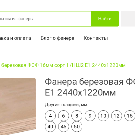
Найти
вка и оплата
Блог о фанере
Контакты
 березовая ФСФ 16мм сорт II/II Ш2 Е1 2440х1220мм
Фанера березовая ФС
Е1 2440х1220мм
Другие толщины, мм:
4
6
8
9
10
12
15
40
45
50