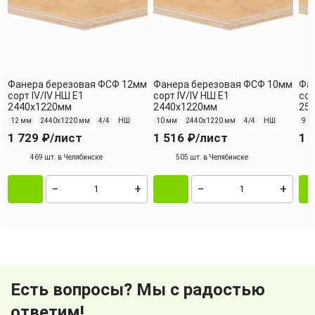
Фанера березовая ФСФ 12мм
Фанера березовая ФСФ 10мм
Фа
сорт IV/IV НШ Е1
сорт IV/IV НШ Е1
сор
2440х1220мм
2440х1220мм
25
12 мм
2440х1220 мм
4/4
НШ
10 мм
2440х1220 мм
4/4
НШ
9 м
1 729 ₽
/лист
1 516 ₽
/лист
1 
469 шт. в Челябинске
505 шт. в Челябинске
Есть вопросы? Мы с радостью
ответим!