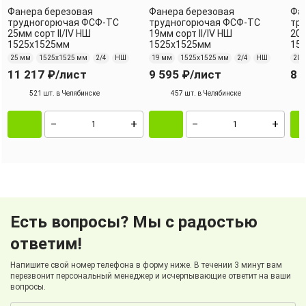
Фанера березовая
Фанера березовая
Фа
трудногорючая ФСФ-ТC
трудногорючая ФСФ-ТC
тр
25мм сорт II/IV НШ
19мм сорт II/IV НШ
20м
1525х1525мм
1525х1525мм
15
25 мм
1525х1525 мм
2/4
НШ
19 мм
1525х1525 мм
2/4
НШ
20 
11 217 ₽
/лист
9 595 ₽
/лист
8 
521 шт. в Челябинске
457 шт. в Челябинске
Есть вопросы? Мы с радостью
ответим!
Напишите свой номер телефона в форму ниже. В течении 3 минут вам
перезвонит персональный менеджер и исчерпывающие ответит на ваши
вопросы.