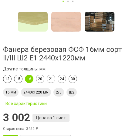
Фанера березовая ФСФ 16мм сорт
II/III Ш2 Е1 2440х1220мм
Другие толщины, мм:
12
15
16
20
21
24
30
16 мм
2440х1220 мм
2/3
Ш2
Все характеристики
3 002
Цена за 1 лист
Старая цена:
3452 ₽