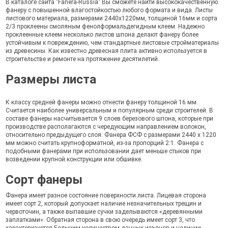
В каталоге сайта "Fanera-Russia" Вы сможете найти высококачественную
фанеру с повышенной влагостойкостью любого формата и вида. Листы
листового материала, размерами 2440х1220мм, толщиной 16мм и сорта
2/3 проклеены смоляным фенолформальдегидным клеем. Надежно
проклеенные клеем несколько листов шпона делают фанеру более
устойчивым к повреждению, чем стандартные листовые стройматериалы
из древесины. Как известно древесная плита активно используется в
строительстве и ремонте на протяжение десятилетий.
Размеры листа
К классу средней фанеры можно отнести фанеру толщиной 16 мм.
Считается наиболее универсальным и популярным среди строителей. В
составе фанеры насчитывается 9 слоев березового шпона, которые при
производстве располагаются с чередующим направлением волокон,
относительно предыдущего слоя. Фанера ФСФ с размерами 2440 х 1220
мм можно считать крупноформатной, из-за пропорций 2:1. Фанера с
подобными фанерами при использовании дает меньше стыков при
возведении крупной конструкции или обшивке.
Сорт фанеры
Фанера имеет разное состояние поверхности листа. Лицевая сторона
имеет сорт 2, который допускает наличие незначительных трещин и
червоточин, а также выпавшие сучки заделываются «деревянными
заплатками». Обратная сторона в свою очередь имеет сорт 3, что