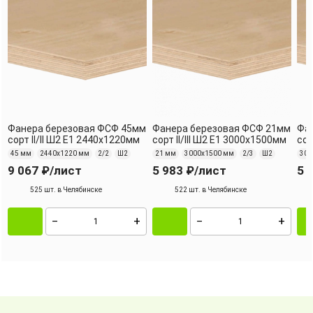
Фанера березовая ФСФ 45мм
Фанера березовая ФСФ 21мм
Фа
сорт II/II Ш2 Е1 2440x1220мм
сорт II/III Ш2 Е1 3000х1500мм
сор
45 мм
2440х1220 мм
2/2
Ш2
21 мм
3000х1500 мм
2/3
Ш2
30 
9 067 ₽
/лист
5 983 ₽
/лист
5 
525 шт. в Челябинске
522 шт. в Челябинске